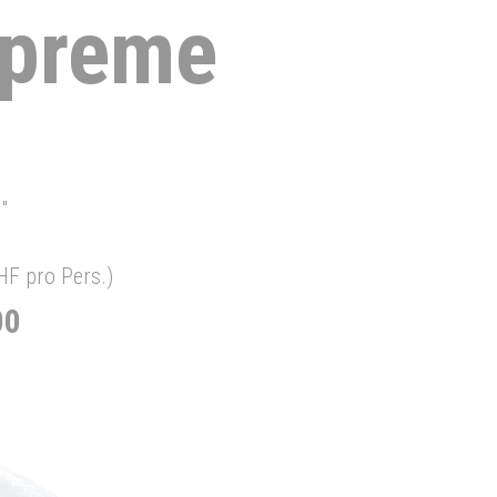
preme
"
F pro Pers.)
00