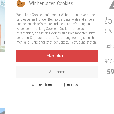
Auszeit für
Wir benutzen Cookies
Wir nutzen Cookies auf unserer Website. Einige von ihnen
01.09.2025 - 30.11.2025
sind essenziell für den Betrieb der Seite, während andere
uns helfen, diese Website und die Nutzererfahrung zu
verbessern (Tracking Cookies). Sie können selbst
-
4 Übernachtungen zum Preis von 3 / für 2 Pe
entscheiden, ob Sie die Cookies zulassen möchten. Bitte
Ihrer Wahl
beachten Sie, dass bei einer Ablehnung womöglich nicht
mehr alle Funktionalitäten der Seite zur Verfügung stehen.
-
Frühstücksbuffet im Restaurant "Zer Schlucht
-
Akzeptieren
-
Auf Wunsch: pro 4-Gang Gourmetmenu (+90CH
Preis pro 4 Nächte: ab CHF 5
Ablehnen
(exklusiv Kurtaxen)
Weitere Informationen
|
Impressum