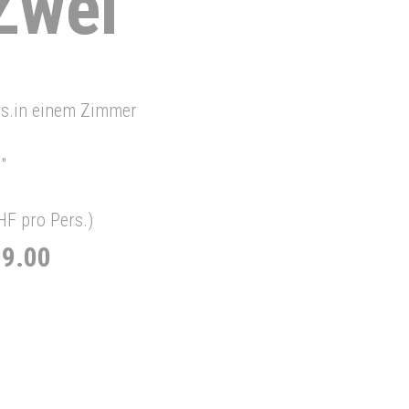
Zwei
rs.in einem Zimmer
"
F pro Pers.)
99.00