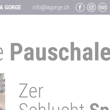
A GORGE
info@lagorge.ch
e
Pauschal
Zer